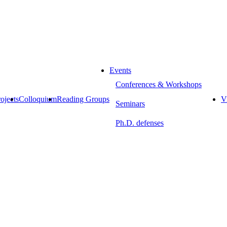
Events
Conferences & Workshops
ojects
Colloquium
Reading Groups
Vi
Seminars
Ph.D. defenses