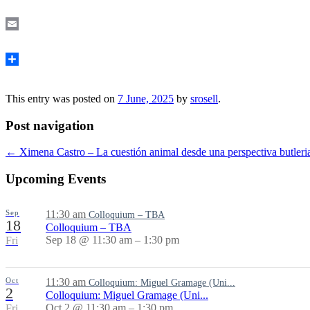
Mastodon
Email
Share
This entry was posted on
7 June, 2025
by
srosell
.
Post navigation
←
Ximena Castro – La cuestión animal desde una perspectiva butler
Upcoming Events
Sep
11:30 am
Colloquium – TBA
18
Colloquium – TBA
Sep 18 @ 11:30 am – 1:30 pm
Fri
Oct
11:30 am
Colloquium: Miguel Gramage (Uni...
2
Colloquium: Miguel Gramage (Uni...
Oct 2 @ 11:30 am – 1:30 pm
Fri