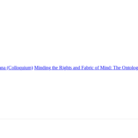
iana (Colloquium)
Minding the Rights and Fabric of Mind: The Ontolog