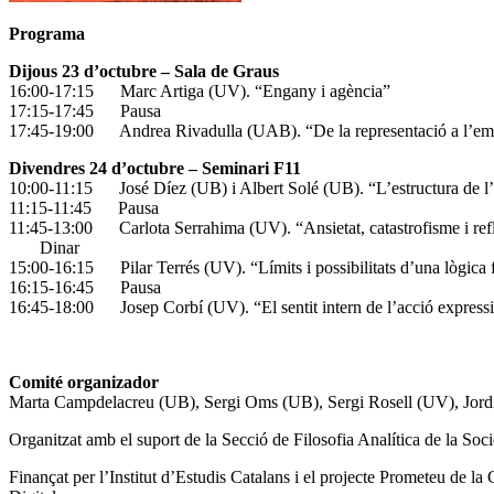
Programa
Dijous 23 d’octubre – Sala de Graus
16:00-17:15 Marc Artiga (UV). “Engany i agència”
17:15-17:45 Pausa
17:45-19:00 Andrea Rivadulla (UAB). “De la representació a l’emoc
Divendres 24 d’octubre – Seminari F11
10:00-11:15 José Díez (UB) i Albert Solé (UB). “L’estructura de l
11:15-11:45 Pausa
11:45-13:00 Carlota Serrahima (UV). “Ansietat, catastrofisme i refl
Dinar
15:00-16:15 Pilar Terrés (UV). “Límits i possibilitats d’una lògica 
16:15-16:45 Pausa
16:45-18:00 Josep Corbí (UV). “El sentit intern de l’acció express
Comité organizador
Marta Campdelacreu (UB), Sergi Oms (UB), Sergi Rosell (UV), Jord
Organitzat amb el suport de la Secció de Filosofia Analítica de la Soci
Finançat per l’Institut d’Estudis Catalans i el projecte Prometeu de la