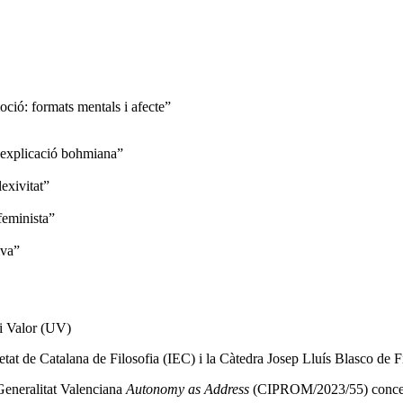
ió: formats mentals i afecte”
’explicació bohmiana”
exivitat”
feminista”
iva”
i Valor (UV)
etat de Catalana de Filosofia (IEC) i la Càtedra Josep Lluís Blasco de Fi
 Generalitat Valenciana
Autonomy as Address
(CIPROM/2023/55) concedit 