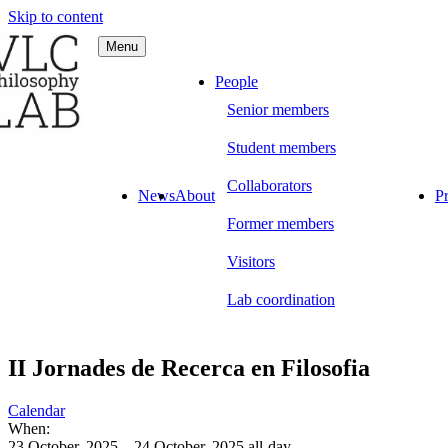
Skip to content
Menu
C Philosophy LAB
People
Senior members
Student members
Collaborators
News
About
Pr
Former members
Visitors
Lab coordination
II Jornades de Recerca en Filosofia
Calendar
When:
23 October, 2025 – 24 October, 2025
all-day